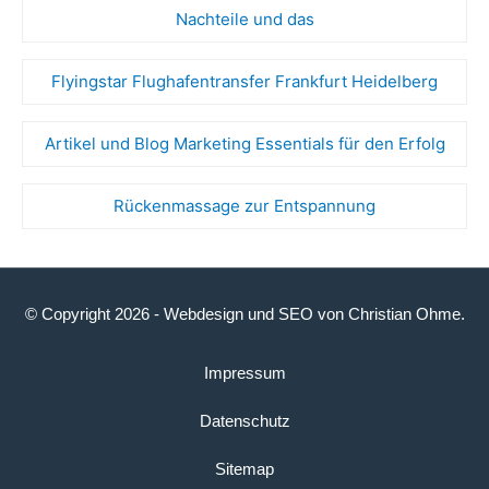
Nachteile und das
Flyingstar Flughafentransfer Frankfurt Heidelberg
Artikel und Blog Marketing Essentials für den Erfolg
Rückenmassage zur Entspannung
© Copyright 2026 -
Webdesign
und
SEO
von
Christian Ohme
.
Impressum
Datenschutz
Sitemap